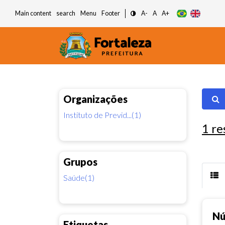
Main content
search
Menu
Footer
A-
A
A+
Organizações
Instituto de Previd...(1)
1
re
Grupos
Saúde(1)
Nú
Etiquetas