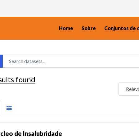
Home
Sobre
Conjuntos de 
sults found
cleo de Insalubridade