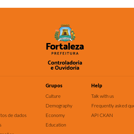
Grupos
Help
Culture
Talk with us
Demography
Frequently asked qu
tos de dados
Economy
API CKAN
s
Education