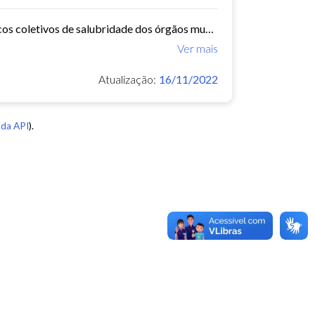
O Núcleo de Insalubridade tem como objetivo emitir pareceres técnicos coletivos de salubridade dos órgãos municipais e pareceres técnicos individuais dos servidores que postulem...
Ver mais
Atualização:
16/11/2022
da API
).