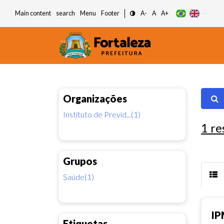
Main content
search
Menu
Footer
A-
A
A+
Organizações
Instituto de Previd...(1)
1
re
Grupos
Saúde(1)
IP
Etiquetas