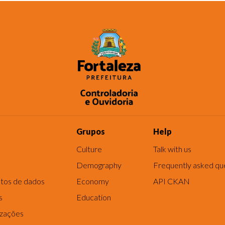
Grupos
Help
Culture
Talk with us
Demography
Frequently asked qu
tos de dados
Economy
API CKAN
s
Education
izações