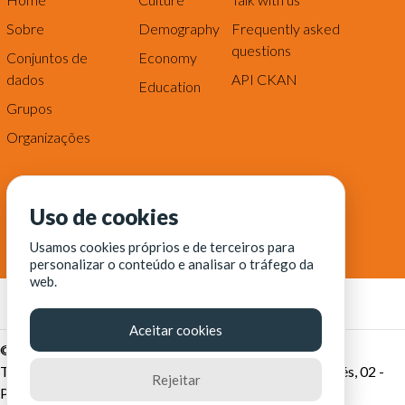
Sobre
Demography
Frequently asked
questions
Conjuntos de
Economy
dados
API CKAN
Education
Grupos
Organizações
Uso de cookies
Usamos cookies próprios e de terceiros para
personalizar o conteúdo e analisar o tráfego da
web.
Aceitar cookies
© Fortaleza Digital || CITINOVA - Fundação de Ciência,
Tecnologia e Inovação de Fortaleza - Rua dos Tremembés, 02 -
Rejeitar
Praia de Iracema - Fortaleza-CE