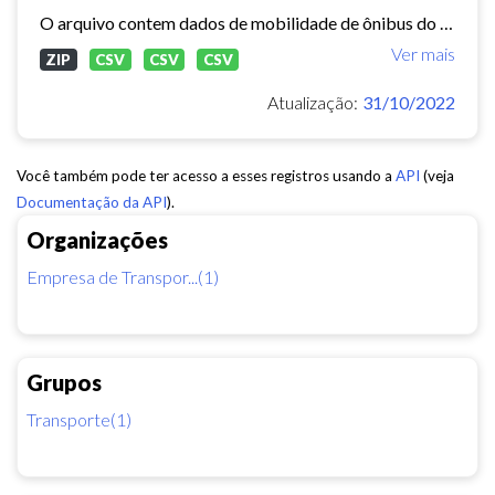
O arquivo contem dados de mobilidade de ônibus do período 11/03/2015, contendo dados de GPS, paradas e validação.
Ver mais
ZIP
CSV
CSV
CSV
Atualização:
31/10/2022
Você também pode ter acesso a esses registros usando a
API
(veja
Documentação da API
).
Organizações
Empresa de Transpor...(1)
Grupos
Transporte(1)