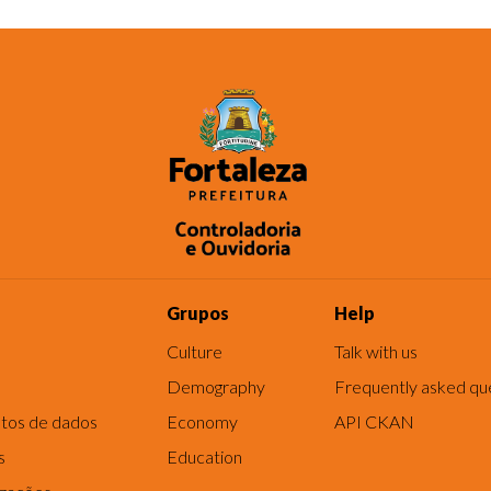
Grupos
Help
Culture
Talk with us
Demography
Frequently asked qu
tos de dados
Economy
API CKAN
s
Education