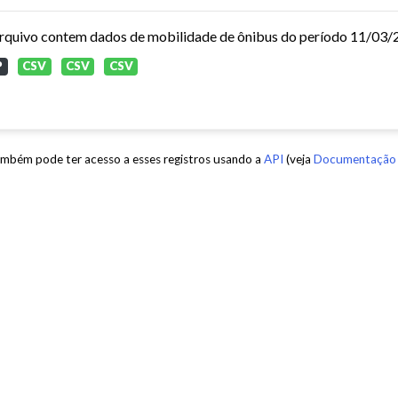
P
CSV
CSV
CSV
mbém pode ter acesso a esses registros usando a
API
(veja
Documentação 