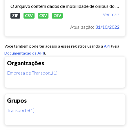
O arquivo contem dados de mobilidade de ônibus do período 11/03/2015, contendo dados de GPS, paradas e validação.
Ver mais
ZIP
CSV
CSV
CSV
Atualização:
31/10/2022
Você também pode ter acesso a esses registros usando a
API
(veja
Documentação da API
).
Organizações
Empresa de Transpor...(1)
Grupos
Transporte(1)