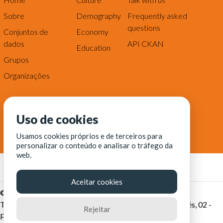
Sobre
Demography
Frequently asked
questions
Conjuntos de
Economy
dados
API CKAN
Education
Grupos
Organizações
Uso de cookies
Usamos cookies próprios e de terceiros para
personalizar o conteúdo e analisar o tráfego da
web.
Aceitar cookies
© Fortaleza Digital || CITINOVA - Fundação de Ciência,
Tecnologia e Inovação de Fortaleza - Rua dos Tremembés, 02 -
Rejeitar
Praia de Iracema - Fortaleza-CE