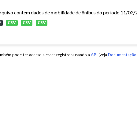
P
CSV
CSV
CSV
mbém pode ter acesso a esses registros usando a
API
(veja
Documentação 