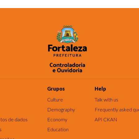
Grupos
Help
Culture
Talk with us
Demography
Frequently asked qu
tos de dados
Economy
API CKAN
s
Education