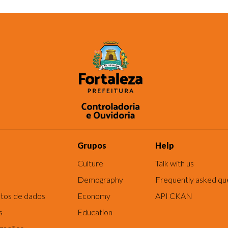
Grupos
Help
Culture
Talk with us
Demography
Frequently asked qu
tos de dados
Economy
API CKAN
s
Education