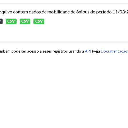
P
CSV
CSV
CSV
mbém pode ter acesso a esses registros usando a
API
(veja
Documentação 