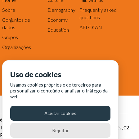
Sobre
Demography
Frequently asked
questions
Conjuntos de
Economy
dados
API CKAN
Education
Grupos
Organizações
Uso de cookies
Usamos cookies próprios e de terceiros para
personalizar o conteúdo e analisar o tráfego da
web.
Aceitar cookies
© Fortaleza Digital || CITINOVA - Fundação de Ciência,
Tecnologia e Inovação de Fortaleza - Rua dos Tremembés, 02 -
Rejeitar
Praia de Iracema - Fortaleza-CE