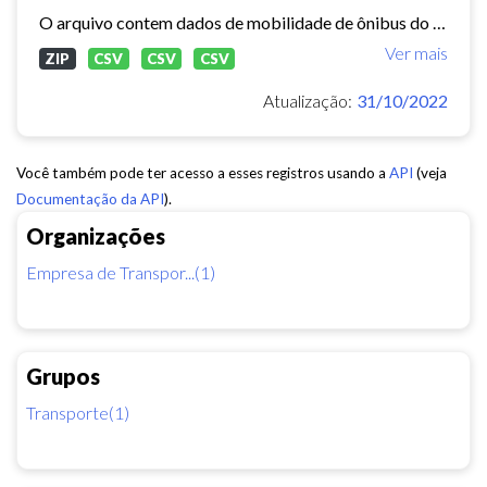
O arquivo contem dados de mobilidade de ônibus do período 11/03/2015, contendo dados de GPS, paradas e validação.
Ver mais
ZIP
CSV
CSV
CSV
Atualização:
31/10/2022
Você também pode ter acesso a esses registros usando a
API
(veja
Documentação da API
).
Organizações
Empresa de Transpor...(1)
Grupos
Transporte(1)