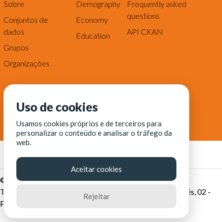
Sobre
Demography
Frequently asked
questions
Conjuntos de
Economy
dados
API CKAN
Education
Grupos
Organizações
Uso de cookies
Usamos cookies próprios e de terceiros para
personalizar o conteúdo e analisar o tráfego da
web.
Aceitar cookies
© Fortaleza Digital || CITINOVA - Fundação de Ciência,
Tecnologia e Inovação de Fortaleza - Rua dos Tremembés, 02 -
Rejeitar
Praia de Iracema - Fortaleza-CE