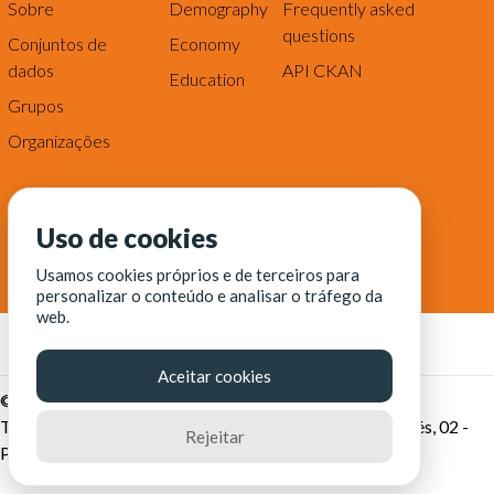
Sobre
Demography
Frequently asked
questions
Conjuntos de
Economy
dados
API CKAN
Education
Grupos
Organizações
Uso de cookies
Usamos cookies próprios e de terceiros para
personalizar o conteúdo e analisar o tráfego da
web.
Aceitar cookies
© Fortaleza Digital || CITINOVA - Fundação de Ciência,
Tecnologia e Inovação de Fortaleza - Rua dos Tremembés, 02 -
Rejeitar
Praia de Iracema - Fortaleza-CE