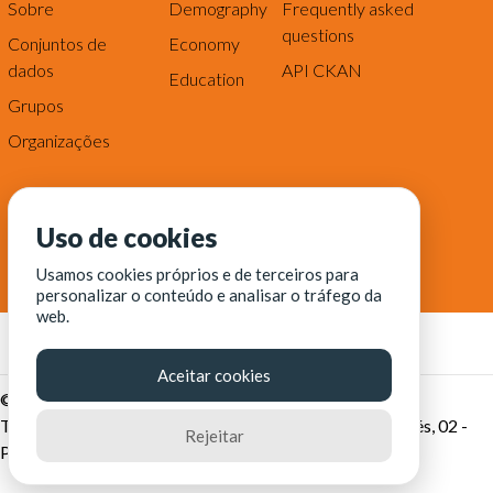
Sobre
Demography
Frequently asked
questions
Conjuntos de
Economy
dados
API CKAN
Education
Grupos
Organizações
Uso de cookies
Usamos cookies próprios e de terceiros para
personalizar o conteúdo e analisar o tráfego da
web.
Aceitar cookies
© Fortaleza Digital || CITINOVA - Fundação de Ciência,
Tecnologia e Inovação de Fortaleza - Rua dos Tremembés, 02 -
Rejeitar
Praia de Iracema - Fortaleza-CE