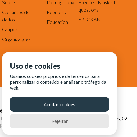
Sobre
Demography
Frequently asked
questions
Conjuntos de
Economy
dados
API CKAN
Education
Grupos
Organizações
Uso de cookies
Usamos cookies próprios e de terceiros para
personalizar o conteúdo e analisar o tráfego da
web.
Aceitar cookies
© Fortaleza Digital || CITINOVA - Fundação de Ciência,
Tecnologia e Inovação de Fortaleza - Rua dos Tremembés, 02 -
Rejeitar
Praia de Iracema - Fortaleza-CE