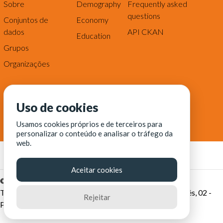
Sobre
Demography
Frequently asked
questions
Conjuntos de
Economy
dados
API CKAN
Education
Grupos
Organizações
Uso de cookies
Usamos cookies próprios e de terceiros para
personalizar o conteúdo e analisar o tráfego da
web.
Aceitar cookies
© Fortaleza Digital || CITINOVA - Fundação de Ciência,
Tecnologia e Inovação de Fortaleza - Rua dos Tremembés, 02 -
Rejeitar
Praia de Iracema - Fortaleza-CE