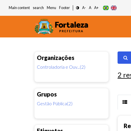
Main content
search
Menu
Footer
A-
A
A+
Organizações
Controladoria e Ouv...(2)
2
re
Grupos
Gestão Pública(2)
Re
Etiquetas