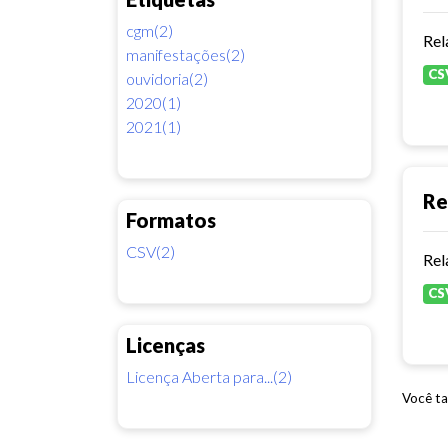
cgm(2)
Rel
manifestações(2)
CS
ouvidoria(2)
2020(1)
2021(1)
Re
Formatos
CSV(2)
Rel
CS
Licenças
Licença Aberta para...(2)
Você ta