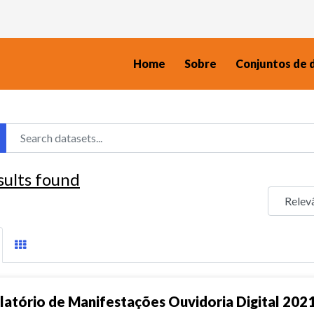
Home
Sobre
Conjuntos de 
sults found
latório de Manifestações Ouvidoria Digital 202