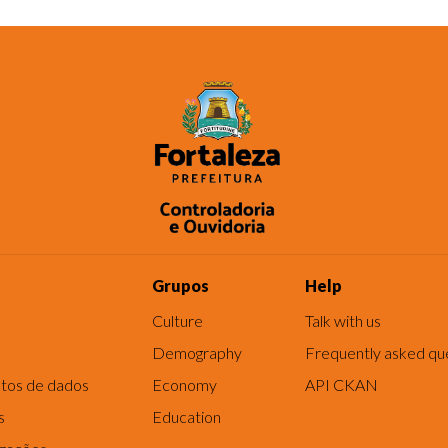
Grupos
Help
Culture
Talk with us
Demography
Frequently asked qu
tos de dados
Economy
API CKAN
s
Education