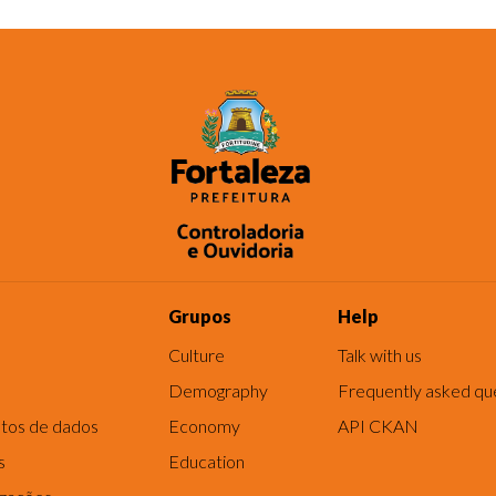
Grupos
Help
Culture
Talk with us
Demography
Frequently asked qu
tos de dados
Economy
API CKAN
s
Education