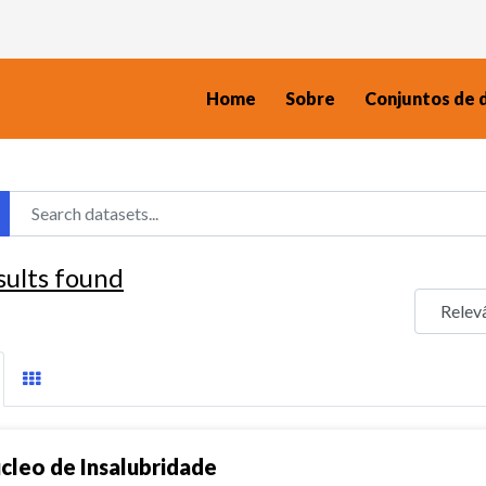
Home
Sobre
Conjuntos de 
sults found
cleo de Insalubridade