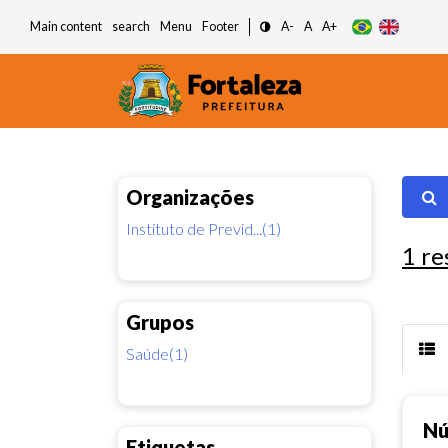
Main content
search
Menu
Footer
A-
A
A+
Organizações
Instituto de Previd...(1)
1
re
Grupos
Saúde(1)
Nú
Etiquetas