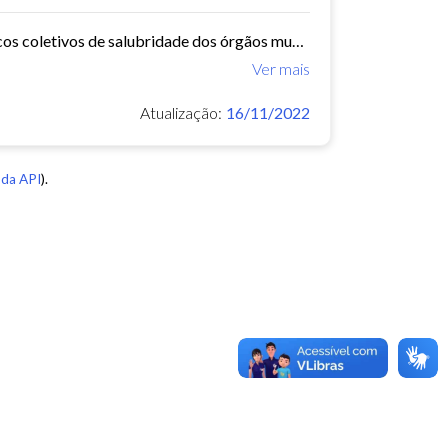
O Núcleo de Insalubridade tem como objetivo emitir pareceres técnicos coletivos de salubridade dos órgãos municipais e pareceres técnicos individuais dos servidores que postulem...
Ver mais
Atualização:
16/11/2022
da API
).