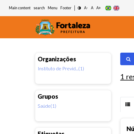
Main content
search
Menu
Footer
A-
A
A+
Organizações
Instituto de Previd...(1)
1
re
Grupos
Saúde(1)
Nú
Etiquetas