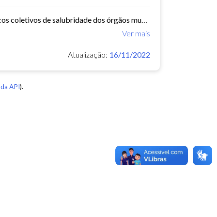
O Núcleo de Insalubridade tem como objetivo emitir pareceres técnicos coletivos de salubridade dos órgãos municipais e pareceres técnicos individuais dos servidores que postulem...
Ver mais
Atualização:
16/11/2022
da API
).