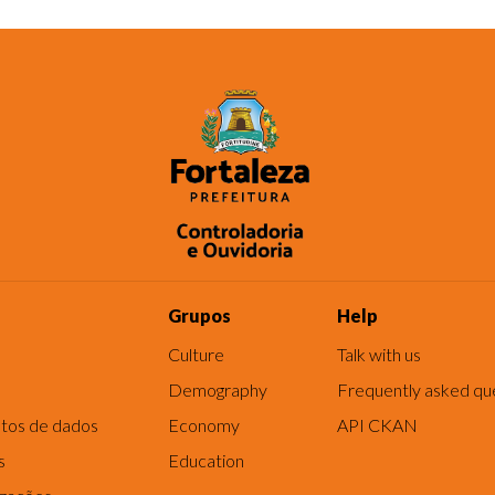
Grupos
Help
Culture
Talk with us
Demography
Frequently asked qu
tos de dados
Economy
API CKAN
s
Education