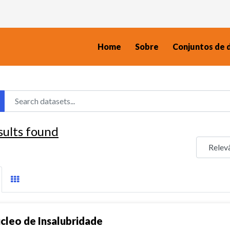
Home
Sobre
Conjuntos de 
sults found
cleo de Insalubridade