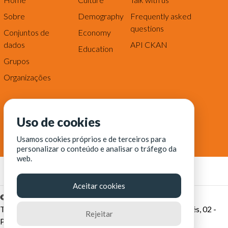
Sobre
Demography
Frequently asked
questions
Conjuntos de
Economy
dados
API CKAN
Education
Grupos
Organizações
Uso de cookies
Usamos cookies próprios e de terceiros para
personalizar o conteúdo e analisar o tráfego da
web.
Aceitar cookies
© Fortaleza Digital || CITINOVA - Fundação de Ciência,
Tecnologia e Inovação de Fortaleza - Rua dos Tremembés, 02 -
Rejeitar
Praia de Iracema - Fortaleza-CE