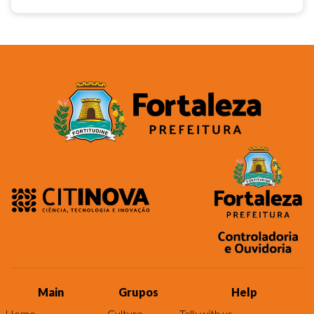
Main
Grupos
Help
Home
Culture
Talk with us