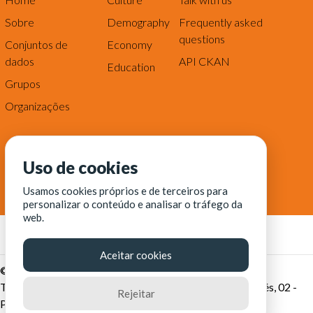
Sobre
Demography
Frequently asked
questions
Conjuntos de
Economy
dados
API CKAN
Education
Grupos
Organizações
Uso de cookies
Usamos cookies próprios e de terceiros para
personalizar o conteúdo e analisar o tráfego da
web.
Aceitar cookies
© Fortaleza Digital || CITINOVA - Fundação de Ciência,
Tecnologia e Inovação de Fortaleza - Rua dos Tremembés, 02 -
Rejeitar
Praia de Iracema - Fortaleza-CE