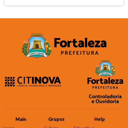
Main
Grupos
Help
Home
Culture
Talk with us