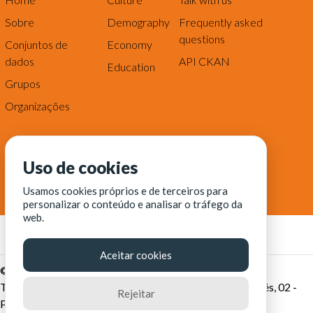
Sobre
Demography
Frequently asked
questions
Conjuntos de
Economy
dados
API CKAN
Education
Grupos
Organizações
Uso de cookies
Usamos cookies próprios e de terceiros para
personalizar o conteúdo e analisar o tráfego da
web.
Aceitar cookies
© Fortaleza Digital || CITINOVA - Fundação de Ciência,
Tecnologia e Inovação de Fortaleza - Rua dos Tremembés, 02 -
Rejeitar
Praia de Iracema - Fortaleza-CE