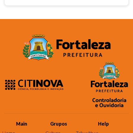
Main
Grupos
Help
Home
Culture
Talk with us