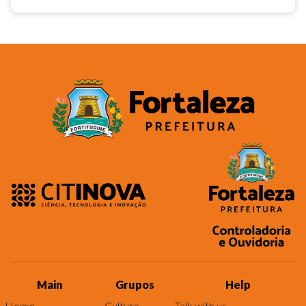
Main
Grupos
Help
Home
Culture
Talk with us