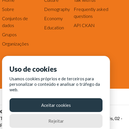
Sobre
Demography
Frequently asked
questions
Conjuntos de
Economy
dados
API CKAN
Education
Grupos
Organizações
Uso de cookies
Usamos cookies próprios e de terceiros para
personalizar o conteúdo e analisar o tráfego da
web.
Aceitar cookies
© Fortaleza Digital || CITINOVA - Fundação de Ciência,
Tecnologia e Inovação de Fortaleza - Rua dos Tremembés, 02 -
Rejeitar
Praia de Iracema - Fortaleza-CE