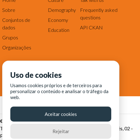
Sobre
Demography
Frequently asked
questions
Conjuntos de
Economy
dados
API CKAN
Education
Grupos
Organizações
Uso de cookies
Usamos cookies próprios e de terceiros para
personalizar o conteúdo e analisar o tráfego da
web.
Aceitar cookies
© Fortaleza Digital || CITINOVA - Fundação de Ciência,
Tecnologia e Inovação de Fortaleza - Rua dos Tremembés, 02 -
Rejeitar
Praia de Iracema - Fortaleza-CE