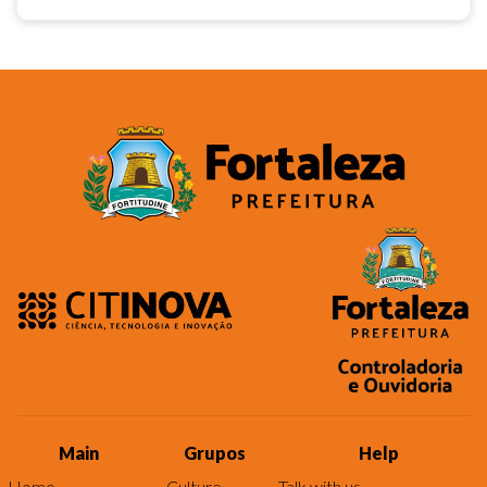
Main
Grupos
Help
Home
Culture
Talk with us