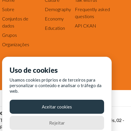
Sobre
Demography
Frequently asked
questions
Conjuntos de
Economy
dados
API CKAN
Education
Grupos
Organizações
Uso de cookies
Usamos cookies próprios e de terceiros para
personalizar o conteúdo e analisar o tráfego da
web.
Aceitar cookies
© Fortaleza Digital || CITINOVA - Fundação de Ciência,
Tecnologia e Inovação de Fortaleza - Rua dos Tremembés, 02 -
Rejeitar
Praia de Iracema - Fortaleza-CE