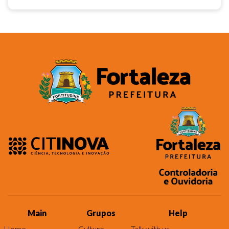
Main
Grupos
Help
Home
Culture
Talk with us