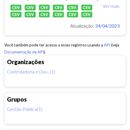
Ver mais
CSV
CSV
CSV
CSV
CSV
CSV
CSV
CSV
CSV
CSV
CSV
CSV
Atualização:
24/04/2023
Você também pode ter acesso a esses registros usando a
API
(veja
Documentação da API
).
Organizações
Controladoria e Ouv...(1)
Grupos
Gestão Pública(1)