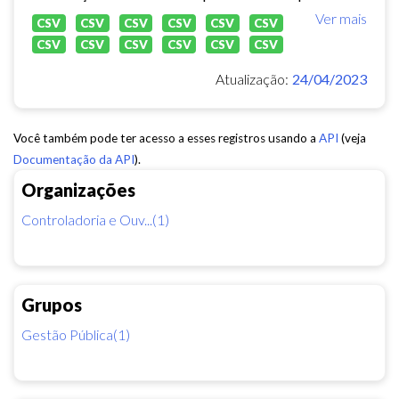
Ver mais
CSV
CSV
CSV
CSV
CSV
CSV
CSV
CSV
CSV
CSV
CSV
CSV
Atualização:
24/04/2023
Você também pode ter acesso a esses registros usando a
API
(veja
Documentação da API
).
Organizações
Controladoria e Ouv...(1)
Grupos
Gestão Pública(1)