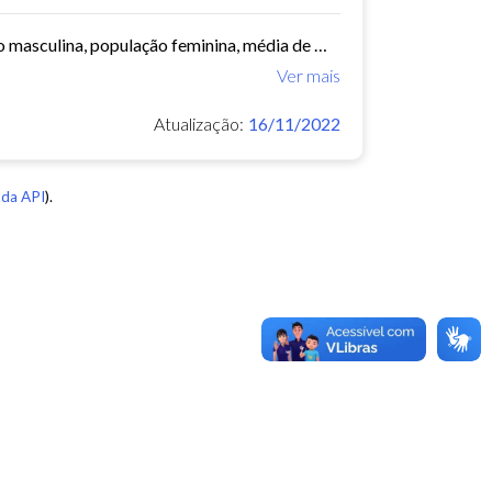
Este conjunto de dados contém informações demográficas (população masculina, população feminina, média de moradores por domicílio, etc) para cada bairro e regional de Fortaleza...
Ver mais
Atualização:
16/11/2022
da API
).