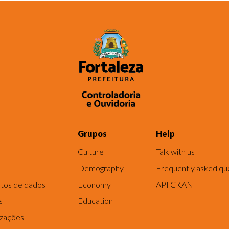
Grupos
Help
Culture
Talk with us
Demography
Frequently asked qu
tos de dados
Economy
API CKAN
s
Education
izações