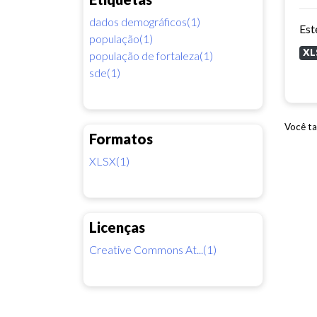
dados demográficos(1)
população(1)
XL
população de fortaleza(1)
sde(1)
Você ta
Formatos
XLSX(1)
Licenças
Creative Commons At...(1)