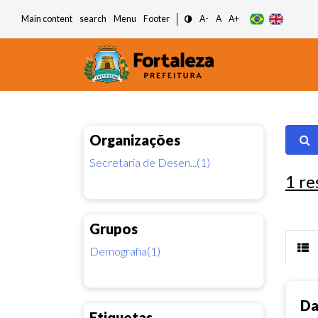
Main content
search
Menu
Footer
A-
A
A+
Organizações
Secretaria de Desen...(1)
1
re
Grupos
Demografia(1)
Da
Etiquetas