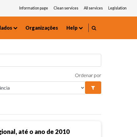
Information page
Clean services
All services
Legislation
dados
Organizações
Help
Environment and Urbanism
Frequently asked questions
Ordenar por
ional, até o ano de 2010