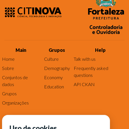
Main
Grupos
Help
Home
Culture
Talk with us
Sobre
Demography
Frequently asked
questions
Conjuntos de
Economy
dados
API CKAN
Education
Grupos
Organizações
Uso de cookies