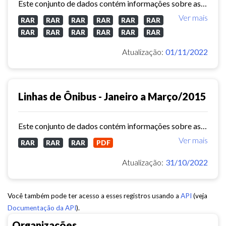
Este conjunto de dados contém informações sobre as linhas da rede urbana de ônibus do município de Fortaleza no ano de 2014.
Ver mais
RAR
RAR
RAR
RAR
RAR
RAR
RAR
RAR
RAR
RAR
RAR
RAR
Atualização:
01/11/2022
Linhas de Ônibus - Janeiro a Março/2015
Este conjunto de dados contém informações sobre as linhas da rede urbana de ônibus do município de Fortaleza no ano de 2015.
Ver mais
RAR
RAR
RAR
PDF
Atualização:
31/10/2022
Você também pode ter acesso a esses registros usando a
API
(veja
Documentação da API
).
Organizações