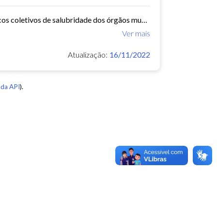
O Núcleo de Insalubridade tem como objetivo emitir pareceres técnicos coletivos de salubridade dos órgãos municipais e pareceres técnicos individuais dos servidores que postulem...
Ver mais
Atualização:
16/11/2022
da API
).