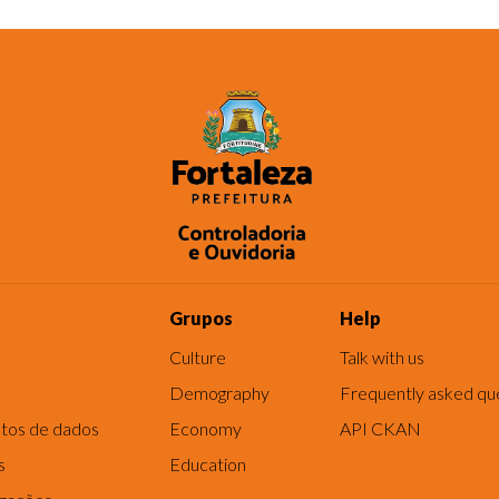
Grupos
Help
Culture
Talk with us
Demography
Frequently asked qu
tos de dados
Economy
API CKAN
s
Education