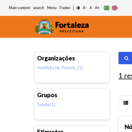
Main content
search
Menu
Footer
A-
A
A+
Organizações
Instituto de Previd...(1)
1
re
Grupos
Saúde(1)
Nú
Etiquetas