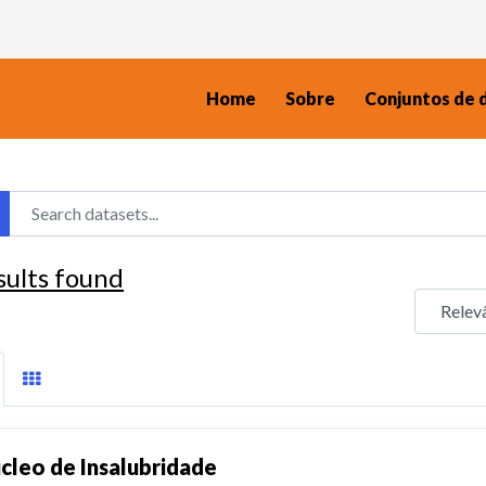
Home
Sobre
Conjuntos de 
sults found
cleo de Insalubridade