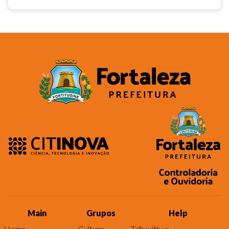
Main
Grupos
Help
Home
Culture
Talk with us