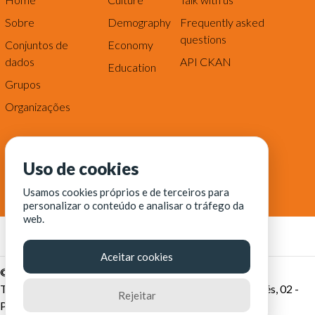
Sobre
Demography
Frequently asked
questions
Conjuntos de
Economy
dados
API CKAN
Education
Grupos
Organizações
Uso de cookies
Usamos cookies próprios e de terceiros para
personalizar o conteúdo e analisar o tráfego da
web.
Aceitar cookies
© Fortaleza Digital || CITINOVA - Fundação de Ciência,
Tecnologia e Inovação de Fortaleza - Rua dos Tremembés, 02 -
Rejeitar
Praia de Iracema - Fortaleza-CE