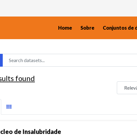
Home
Sobre
Conjuntos de 
sults found
cleo de Insalubridade