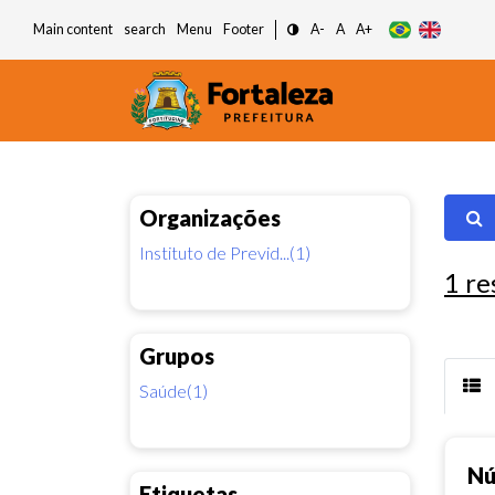
Main content
search
Menu
Footer
A-
A
A+
Organizações
Instituto de Previd...(1)
1
re
Grupos
Saúde(1)
Nú
Etiquetas