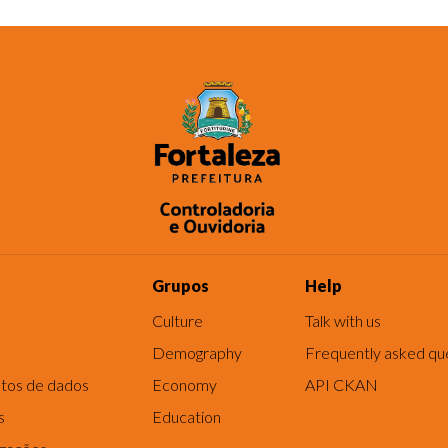
Grupos
Help
Culture
Talk with us
Demography
Frequently asked qu
tos de dados
Economy
API CKAN
s
Education