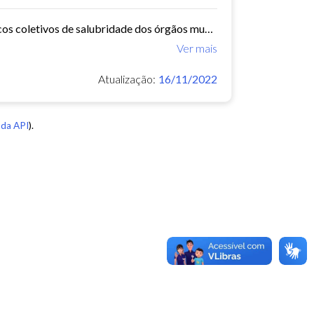
O Núcleo de Insalubridade tem como objetivo emitir pareceres técnicos coletivos de salubridade dos órgãos municipais e pareceres técnicos individuais dos servidores que postulem...
Ver mais
Atualização:
16/11/2022
da API
).