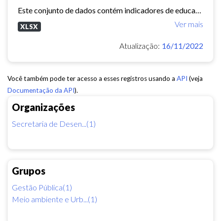
Este conjunto de dados contém indicadores de educação, longevidade e renda para cada bairro de Fortaleza. Esses três indicadores juntos formam o Indice de Desenvolvimento Humano...
Ver mais
XLSX
Atualização:
16/11/2022
Você também pode ter acesso a esses registros usando a
API
(veja
Documentação da API
).
Organizações
Secretaria de Desen...(1)
Grupos
Gestão Pública(1)
Meio ambiente e Urb...(1)