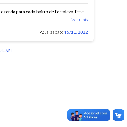
Este conjunto de dados contém indicadores de educação, longevidade e renda para cada bairro de Fortaleza. Esses três indicadores juntos formam o Indice de Desenvolvimento Humano...
Ver mais
Atualização:
16/11/2022
da API
).