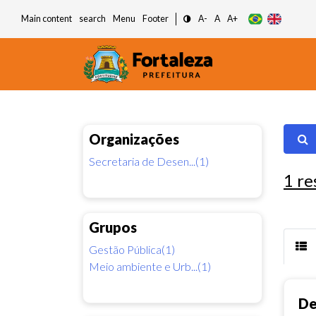
Main content
search
Menu
Footer
A-
A
A+
Organizações
Secretaria de Desen...(1)
1
re
Grupos
Gestão Pública(1)
Meio ambiente e Urb...(1)
De