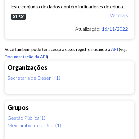
Este conjunto de dados contém indicadores de educação, longevidade e renda para cada bairro de Fortaleza. Esses três indicadores juntos formam o Indice de Desenvolvimento Humano...
Ver mais
XLSX
Atualização:
16/11/2022
Você também pode ter acesso a esses registros usando a
API
(veja
Documentação da API
).
Organizações
Secretaria de Desen...(1)
Grupos
Gestão Pública(1)
Meio ambiente e Urb...(1)