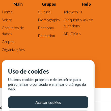
Main
Grupos
Help
Home
Culture
Talk with us
Sobre
Demography
Frequently asked
questions
Conjuntos de
Economy
dados
API CKAN
Education
Grupos
Organizações
Uso de cookies
Usamos cookies próprios e de terceiros para
personalizar o conteúdo e analisar o tráfego da
web.
Aceitar cookies
© Fortaleza Digital || CITINOVA - Fundação de Ciência,