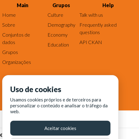
Main
Grupos
Help
Home
Culture
Talk with us
Sobre
Demography
Frequently asked
questions
Conjuntos de
Economy
dados
API CKAN
Education
Grupos
Organizações
Uso de cookies
Usamos cookies próprios e de terceiros para
personalizar o conteúdo e analisar o tráfego da
web.
Aceitar cookies
© Fortaleza Digital || CITINOVA - Fundação de Ciência,