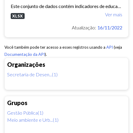
Este conjunto de dados contém indicadores de educação, longevidade e renda para cada bairro de Fortaleza. Esses três indicadores juntos formam o Indice de Desenvolvimento Humano...
Ver mais
XLSX
Atualização:
16/11/2022
Você também pode ter acesso a esses registros usando a
API
(veja
Documentação da API
).
Organizações
Secretaria de Desen...(1)
Grupos
Gestão Pública(1)
Meio ambiente e Urb...(1)