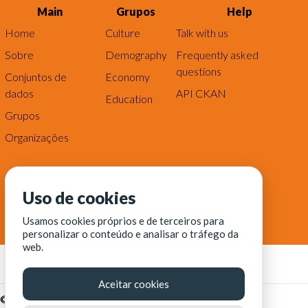
Main
Grupos
Help
Home
Culture
Talk with us
Sobre
Demography
Frequently asked
questions
Conjuntos de
Economy
dados
API CKAN
Education
Grupos
Organizações
Uso de cookies
Usamos cookies próprios e de terceiros para
personalizar o conteúdo e analisar o tráfego da
web.
Aceitar cookies
© Fortaleza Digital || CITINOVA - Fundação de Ciência,