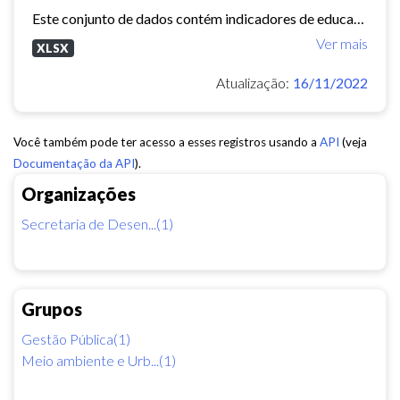
Este conjunto de dados contém indicadores de educação, longevidade e renda para cada bairro de Fortaleza. Esses três indicadores juntos formam o Indice de Desenvolvimento Humano...
Ver mais
XLSX
Atualização:
16/11/2022
Você também pode ter acesso a esses registros usando a
API
(veja
Documentação da API
).
Organizações
Secretaria de Desen...(1)
Grupos
Gestão Pública(1)
Meio ambiente e Urb...(1)