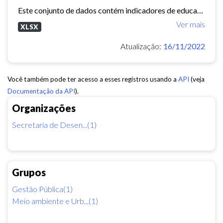
Este conjunto de dados contém indicadores de educação, longevidade e renda para cada bairro de Fortaleza. Esses três indicadores juntos formam o Indice de Desenvolvimento Humano...
Ver mais
XLSX
Atualização:
16/11/2022
Você também pode ter acesso a esses registros usando a
API
(veja
Documentação da API
).
Organizações
Secretaria de Desen...(1)
Grupos
Gestão Pública(1)
Meio ambiente e Urb...(1)