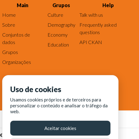
Main
Grupos
Help
Home
Culture
Talk with us
Sobre
Demography
Frequently asked
questions
Conjuntos de
Economy
dados
API CKAN
Education
Grupos
Organizações
Uso de cookies
Usamos cookies próprios e de terceiros para
personalizar o conteúdo e analisar o tráfego da
web.
Aceitar cookies
© Fortaleza Digital || CITINOVA - Fundação de Ciência,