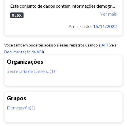
Este conjunto de dados contém informações demográficas (população masculina, população feminina, média de moradores por domicílio, etc) para cada bairro e regional de Fortaleza...
Ver mais
XLSX
Atualização:
16/11/2022
Você também pode ter acesso a esses registros usando a
API
(veja
Documentação da API
).
Organizações
Secretaria de Desen...(1)
Grupos
Demografia(1)