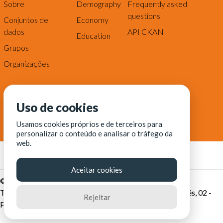
Sobre
Demography
Frequently asked
questions
Conjuntos de
Economy
dados
API CKAN
Education
Grupos
Organizações
Uso de cookies
Usamos cookies próprios e de terceiros para
personalizar o conteúdo e analisar o tráfego da
web.
Aceitar cookies
© Fortaleza Digital || CITINOVA - Fundação de Ciência,
Tecnologia e Inovação de Fortaleza - Rua dos Tremembés, 02 -
Rejeitar
Praia de Iracema - Fortaleza-CE