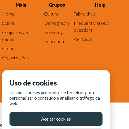
Main
Grupos
Help
Home
Culture
Talk with us
Sobre
Demography
Frequently asked
questions
Conjuntos de
Economy
dados
API CKAN
Education
Grupos
Organizações
Uso de cookies
Usamos cookies próprios e de terceiros para
personalizar o conteúdo e analisar o tráfego da
web.
Aceitar cookies
© Fortaleza Digital || CITINOVA - Fundação de Ciência,