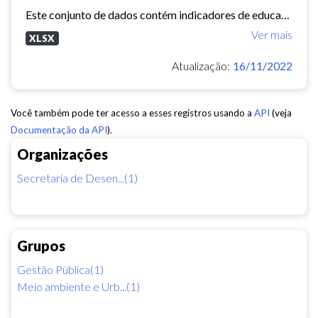
Este conjunto de dados contém indicadores de educação, longevidade e renda para cada bairro de Fortaleza. Esses três indicadores juntos formam o Indice de Desenvolvimento Humano...
Ver mais
XLSX
Atualização:
16/11/2022
Você também pode ter acesso a esses registros usando a
API
(veja
Documentação da API
).
Organizações
Secretaria de Desen...(1)
Grupos
Gestão Pública(1)
Meio ambiente e Urb...(1)