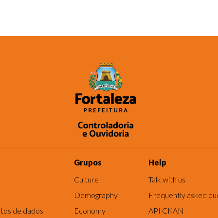
Grupos
Help
Culture
Talk with us
Demography
Frequently asked qu
tos de dados
Economy
API CKAN