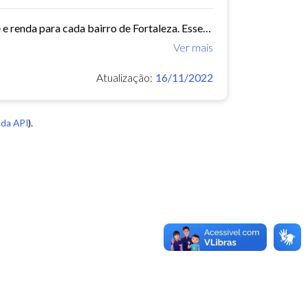
Este conjunto de dados contém indicadores de educação, longevidade e renda para cada bairro de Fortaleza. Esses três indicadores juntos formam o Indice de Desenvolvimento Humano...
Ver mais
Atualização:
16/11/2022
da API
).