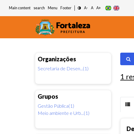
Main content
search
Menu
Footer
A-
A
A+
Organizações
Secretaria de Desen...(1)
1
re
Grupos
Gestão Pública(1)
Meio ambiente e Urb...(1)
De