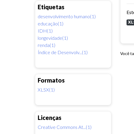
Etiquetas
desenvolvimento humano(1)
XL
educação(1)
IDH(1)
longevidade(1)
renda(1)
Índice de Desenvolv...(1)
Você ta
Formatos
XLSX(1)
Licenças
Creative Commons At...(1)