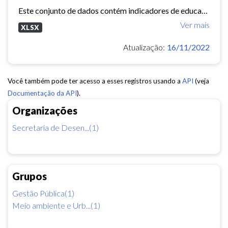
Este conjunto de dados contém indicadores de educação, longevidade e renda para cada bairro de Fortaleza. Esses três indicadores juntos formam o Indice de Desenvolvimento Humano...
Ver mais
XLSX
Atualização:
16/11/2022
Você também pode ter acesso a esses registros usando a
API
(veja
Documentação da API
).
Organizações
Secretaria de Desen...(1)
Grupos
Gestão Pública(1)
Meio ambiente e Urb...(1)