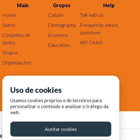
Main
Grupos
Help
Home
Culture
Talk with us
Sobre
Demography
Frequently asked
questions
Conjuntos de
Economy
dados
API CKAN
Education
Grupos
Organizações
Uso de cookies
Usamos cookies próprios e de terceiros para
personalizar o conteúdo e analisar o tráfego da
web.
Aceitar cookies
© Fortaleza Digital || CITINOVA - Fundação de Ciência,