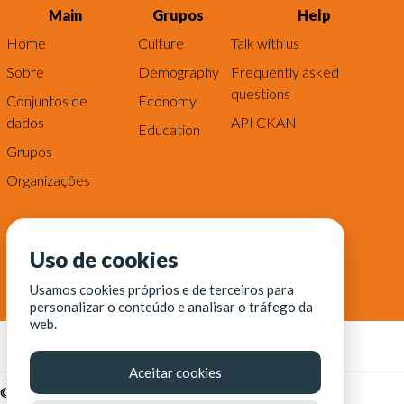
Main
Grupos
Help
Home
Culture
Talk with us
Sobre
Demography
Frequently asked
questions
Conjuntos de
Economy
dados
API CKAN
Education
Grupos
Organizações
Uso de cookies
Usamos cookies próprios e de terceiros para
personalizar o conteúdo e analisar o tráfego da
web.
Aceitar cookies
© Fortaleza Digital || CITINOVA - Fundação de Ciência,