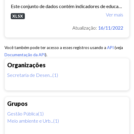
Este conjunto de dados contém indicadores de educação, longevidade e renda para cada bairro de Fortaleza. Esses três indicadores juntos formam o Indice de Desenvolvimento Humano...
Ver mais
XLSX
Atualização:
16/11/2022
Você também pode ter acesso a esses registros usando a
API
(veja
Documentação da API
).
Organizações
Secretaria de Desen...(1)
Grupos
Gestão Pública(1)
Meio ambiente e Urb...(1)