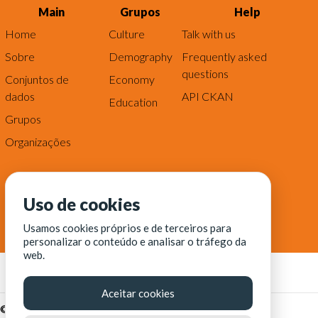
Main
Grupos
Help
Home
Culture
Talk with us
Sobre
Demography
Frequently asked
questions
Conjuntos de
Economy
dados
API CKAN
Education
Grupos
Organizações
Uso de cookies
Usamos cookies próprios e de terceiros para
personalizar o conteúdo e analisar o tráfego da
web.
Aceitar cookies
© Fortaleza Digital || CITINOVA - Fundação de Ciência,