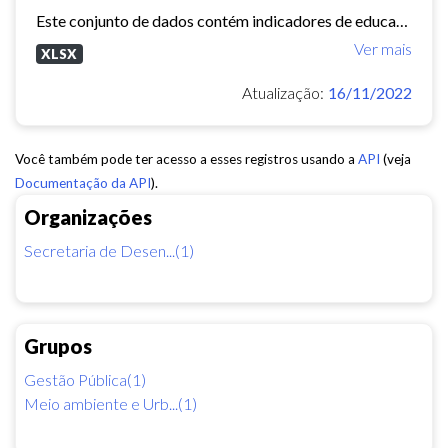
Este conjunto de dados contém indicadores de educação, longevidade e renda para cada bairro de Fortaleza. Esses três indicadores juntos formam o Indice de Desenvolvimento Humano...
Ver mais
XLSX
Atualização:
16/11/2022
Você também pode ter acesso a esses registros usando a
API
(veja
Documentação da API
).
Organizações
Secretaria de Desen...(1)
Grupos
Gestão Pública(1)
Meio ambiente e Urb...(1)