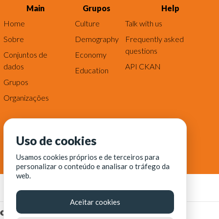
Main
Grupos
Help
Home
Culture
Talk with us
Sobre
Demography
Frequently asked
questions
Conjuntos de
Economy
dados
API CKAN
Education
Grupos
Organizações
Uso de cookies
Usamos cookies próprios e de terceiros para
personalizar o conteúdo e analisar o tráfego da
web.
Aceitar cookies
© Fortaleza Digital || CITINOVA - Fundação de Ciência,