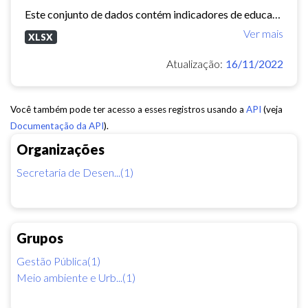
Este conjunto de dados contém indicadores de educação, longevidade e renda para cada bairro de Fortaleza. Esses três indicadores juntos formam o Indice de Desenvolvimento Humano...
Ver mais
XLSX
Atualização:
16/11/2022
Você também pode ter acesso a esses registros usando a
API
(veja
Documentação da API
).
Organizações
Secretaria de Desen...(1)
Grupos
Gestão Pública(1)
Meio ambiente e Urb...(1)