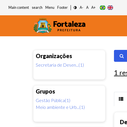
Main content
search
Menu
Footer
A-
A
A+
Organizações
Secretaria de Desen...(1)
1
re
Grupos
Gestão Pública(1)
Meio ambiente e Urb...(1)
De