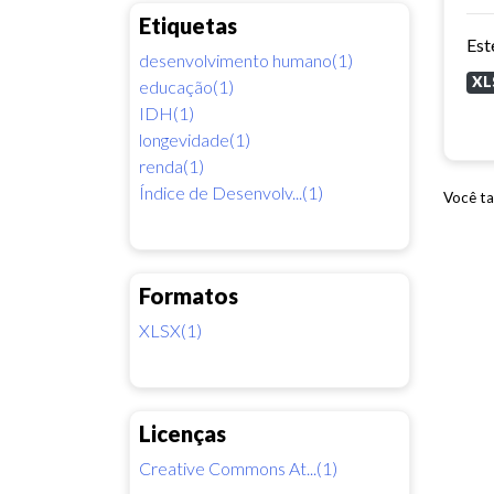
Etiquetas
desenvolvimento humano(1)
XL
educação(1)
IDH(1)
longevidade(1)
renda(1)
Índice de Desenvolv...(1)
Você ta
Formatos
XLSX(1)
Licenças
Creative Commons At...(1)