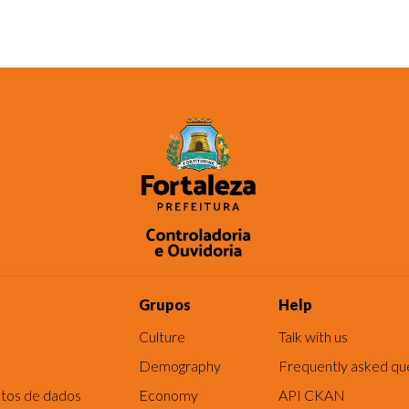
Grupos
Help
Culture
Talk with us
Demography
Frequently asked qu
tos de dados
Economy
API CKAN