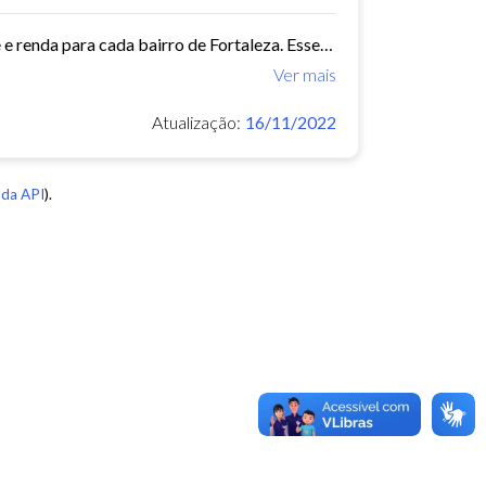
Este conjunto de dados contém indicadores de educação, longevidade e renda para cada bairro de Fortaleza. Esses três indicadores juntos formam o Indice de Desenvolvimento Humano...
Ver mais
Atualização:
16/11/2022
da API
).