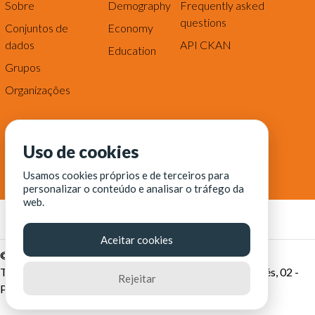
Sobre
Demography
Frequently asked
questions
Conjuntos de
Economy
dados
API CKAN
Education
Grupos
Organizações
Uso de cookies
Usamos cookies próprios e de terceiros para
personalizar o conteúdo e analisar o tráfego da
web.
Aceitar cookies
© Fortaleza Digital || CITINOVA - Fundação de Ciência,
Tecnologia e Inovação de Fortaleza - Rua dos Tremembés, 02 -
Rejeitar
Praia de Iracema - Fortaleza-CE