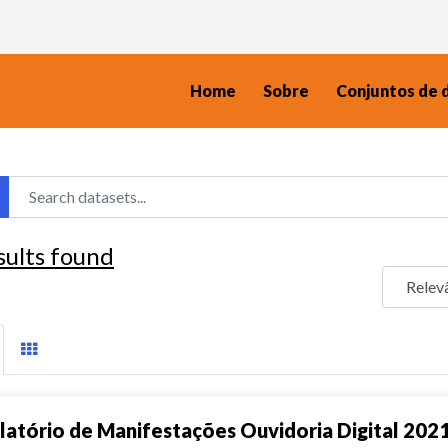
Home
Sobre
Conjuntos de 
sults found
latório de Manifestações Ouvidoria Digital 202