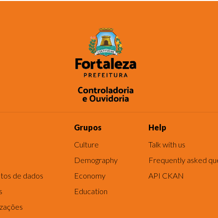
Grupos
Help
Culture
Talk with us
Demography
Frequently asked qu
tos de dados
Economy
API CKAN
s
Education
izações