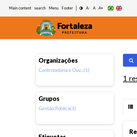
Main content
search
Menu
Footer
A-
A
A+
Organizações
Controladoria e Ouv...(1)
1
re
Grupos
Gestão Pública(1)
Re
Etiquetas