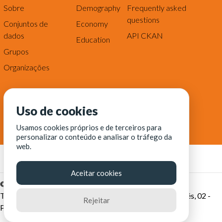
Sobre
Demography
Frequently asked
questions
Conjuntos de
Economy
dados
API CKAN
Education
Grupos
Organizações
Uso de cookies
Usamos cookies próprios e de terceiros para
personalizar o conteúdo e analisar o tráfego da
web.
Aceitar cookies
© Fortaleza Digital || CITINOVA - Fundação de Ciência,
Tecnologia e Inovação de Fortaleza - Rua dos Tremembés, 02 -
Rejeitar
Praia de Iracema - Fortaleza-CE