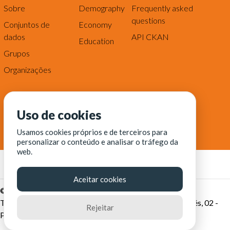
Sobre
Demography
Frequently asked
questions
Conjuntos de
Economy
dados
API CKAN
Education
Grupos
Organizações
Uso de cookies
Usamos cookies próprios e de terceiros para
personalizar o conteúdo e analisar o tráfego da
web.
Aceitar cookies
© Fortaleza Digital || CITINOVA - Fundação de Ciência,
Tecnologia e Inovação de Fortaleza - Rua dos Tremembés, 02 -
Rejeitar
Praia de Iracema - Fortaleza-CE