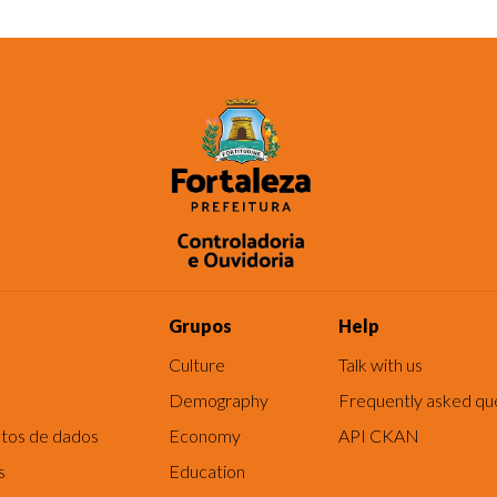
Grupos
Help
Culture
Talk with us
Demography
Frequently asked qu
tos de dados
Economy
API CKAN
s
Education