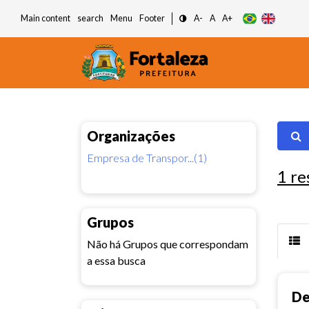
Main content
search
Menu
Footer
A-
A
A+
Organizações
Empresa de Transpor...(1)
1
re
Grupos
Não há Grupos que correspondam
a essa busca
De