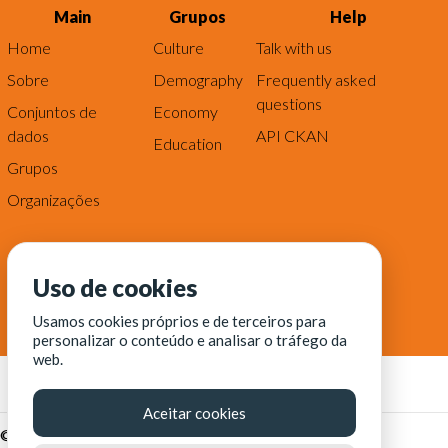
Main
Grupos
Help
Home
Culture
Talk with us
Sobre
Demography
Frequently asked
questions
Conjuntos de
Economy
dados
API CKAN
Education
Grupos
Organizações
Uso de cookies
Usamos cookies próprios e de terceiros para
personalizar o conteúdo e analisar o tráfego da
web.
Aceitar cookies
© Fortaleza Digital || CITINOVA - Fundação de Ciência,