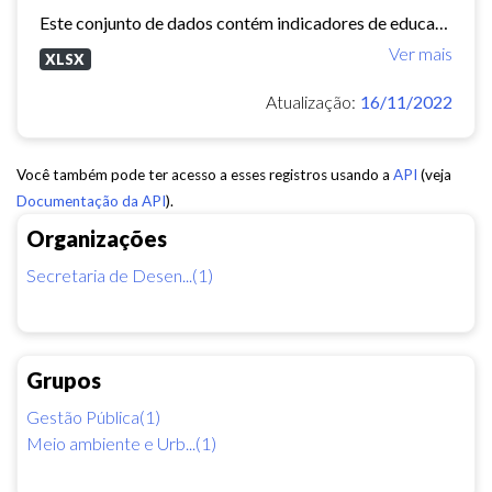
Este conjunto de dados contém indicadores de educação, longevidade e renda para cada bairro de Fortaleza. Esses três indicadores juntos formam o Indice de Desenvolvimento Humano...
Ver mais
XLSX
Atualização:
16/11/2022
Você também pode ter acesso a esses registros usando a
API
(veja
Documentação da API
).
Organizações
Secretaria de Desen...(1)
Grupos
Gestão Pública(1)
Meio ambiente e Urb...(1)