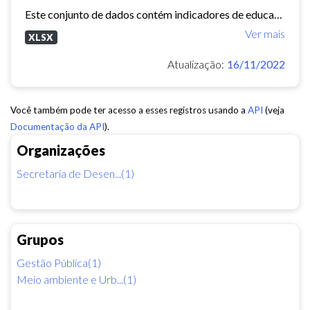
Este conjunto de dados contém indicadores de educação, longevidade e renda para cada bairro de Fortaleza. Esses três indicadores juntos formam o Indice de Desenvolvimento Humano...
Ver mais
XLSX
Atualização:
16/11/2022
Você também pode ter acesso a esses registros usando a
API
(veja
Documentação da API
).
Organizações
Secretaria de Desen...(1)
Grupos
Gestão Pública(1)
Meio ambiente e Urb...(1)