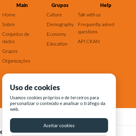
Main
Grupos
Help
Home
Culture
Talk with us
Sobre
Demography
Frequently asked
questions
Conjuntos de
Economy
dados
API CKAN
Education
Grupos
Organizações
Uso de cookies
Usamos cookies próprios e de terceiros para
personalizar o conteúdo e analisar o tráfego da
web.
Aceitar cookies
© Fortaleza Digital || CITINOVA - Fundação de Ciência,